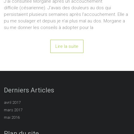
J’ai consultée Morgane après un accouchement
difficile (césarienne). J’avais des douleurs au dos qui
persistaient plusieurs semaines après l’accouchement. Elle a
pu me soulager et depuis je n’ai plus mal au dos. Morgane a
su me donner les conseils à adopter pour la
Lire la suite
Derniers Articles
avril 2017
mars 2017
mai 2016
Plan du site