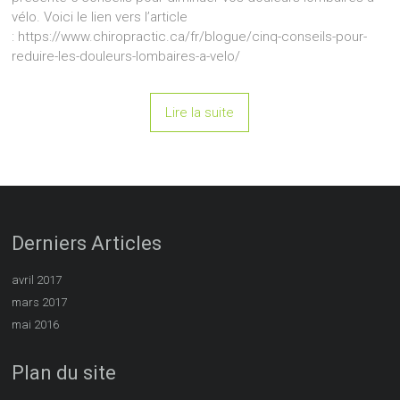
vélo. Voici le lien vers l’article
: https://www.chiropractic.ca/fr/blogue/cinq-conseils-pour-
reduire-les-douleurs-lombaires-a-velo/
Lire la suite
Derniers Articles
avril 2017
mars 2017
mai 2016
Plan du site